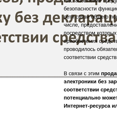
Постановление предус
безопасности функци
сети связи общего по
числе, предоставлени
посредством которых
приобретения средств
проводилось обязате
соответствии средств
В связи с этим
прода
электроники без за
соответствии средс
потенциально может
Интернет-ресурса и