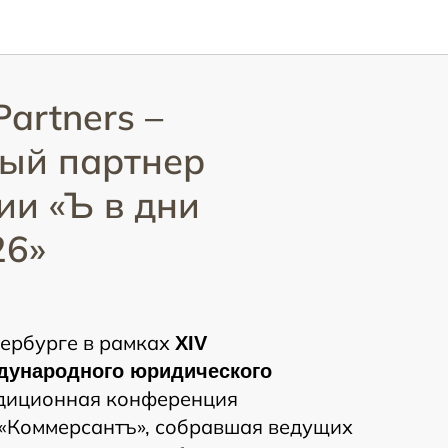
Partners –
ый партнер
и «Ъ в дни
6»
ербурге в рамках
XIV
дународного юридического
диционная конференция
 «Коммерсантъ», собравшая ведущих