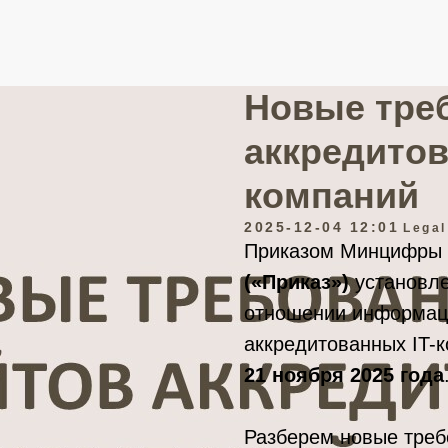
Новые тре
аккредито
компаний
2025-12-04 12:01
Legal
Приказом Минцифры Р
(«Приказ»)
установле
отношении информаци
аккредитованных IT-
21 ноября 2025 года
Разберем новые треб