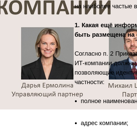
на наиболее частые 
1. Какая ещё инфор
быть размещена на 
Согласно п. 2 Приказ
ИТ-компании должны 
позволяющие иденти
частности:
полное наименован
адрес компании;